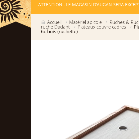
LLES RESTE
ATTENTION : LE MAGASIN D’AUGAN SERA EXCEP
Accueil
Matériel apicole
Ruches & Ruc
ruche Dadant
Plateaux couvre cadres
Pl
6c bois (ruchette)