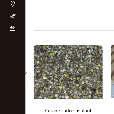
Couvre cadres PVC
cadres isolant
transparent Dadant 12c Top