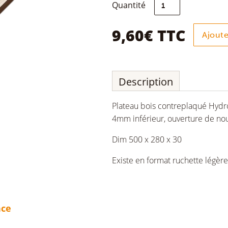
quantité
Quantité
de
Plateau
couvre
9,60
€
TTC
Ajoute
cadres
Dadant
6c
bois
(ruchette)
Description
Plateau bois contreplaqué Hyd
4mm inférieur, ouverture de no
Dim 500 x 280 x 30
Existe en format ruchette légèr
nce