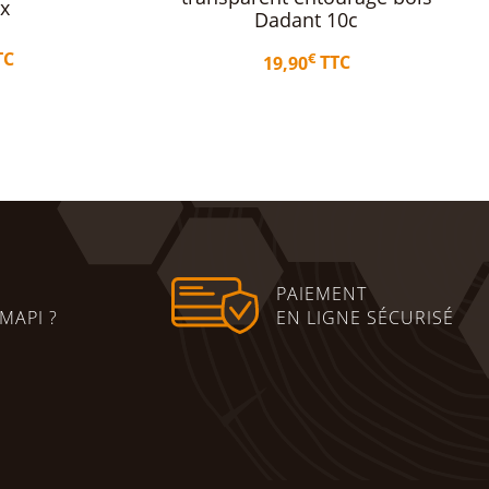
Apifoam
adant 10c
€
5,80
TTC
€
19,90
TTC
uter au panier
Lire la suite
PAIEMENT
MAPI ?
EN LIGNE SÉCURISÉ