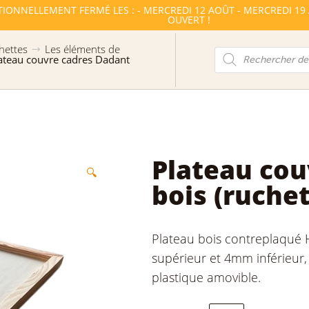
TIONNELLEMENT FERMÉ LES : - MERCREDI 12 AOÛT - MERCREDI 19
OUVERT !
hettes
Les éléments de
Recherche
ateau couvre cadres Dadant
de
produits
Plateau cou
🔍
bois (ruchet
Plateau bois contreplaqué
supérieur et 4mm inférieur
plastique amovible.