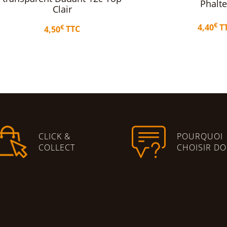
Phaltex
D
€
4,40
TTC
Ajouter au panier
Ajo
CLICK &
POURQUOI
COLLECT
CHOISIR DO