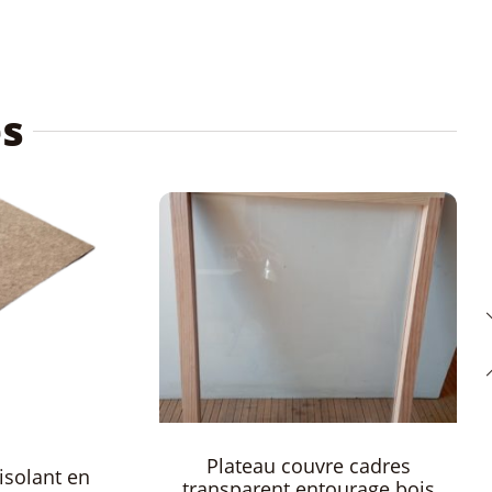
és
u couvre cadres
Couvre cadres isolant
ent entourage bois