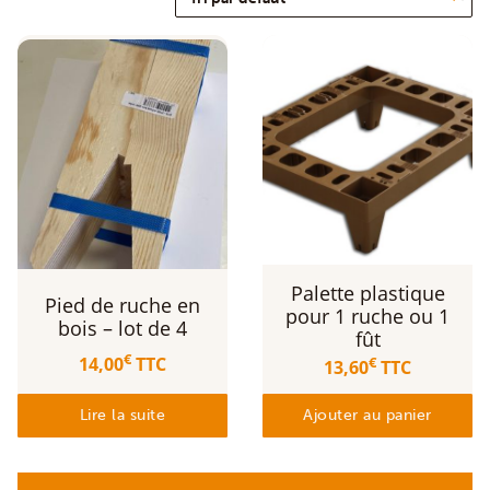
Palette plastique
Pied de ruche en
pour 1 ruche ou 1
bois – lot de 4
fût
€
14,00
TTC
€
13,60
TTC
Lire la suite
Ajouter au panier