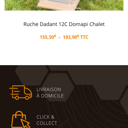
Plaque / Tiroir pour plancher bois Dadant
12c
€
5,20
TTC
Ajouter au panier
LIVRAISON
À DOMICILE
CLICK &
COLLECT