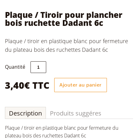
Plaque / Tiroir pour plancher
bois ruchette Dadant 6c
Plaque / tiroir en plastique blanc pour fermeture
du plateau bois des ruchettes Dadant 6c
quantité
Quantité
de
Plaque
/
3,40
€
TTC
Ajouter au panier
Tiroir
pour
plancher
bois
ruchette
Description
Produits suggéres
Dadant
6c
Plaque / tiroir en plastique blanc pour fermeture du
plateau bois des ruchettes Dadant 6c