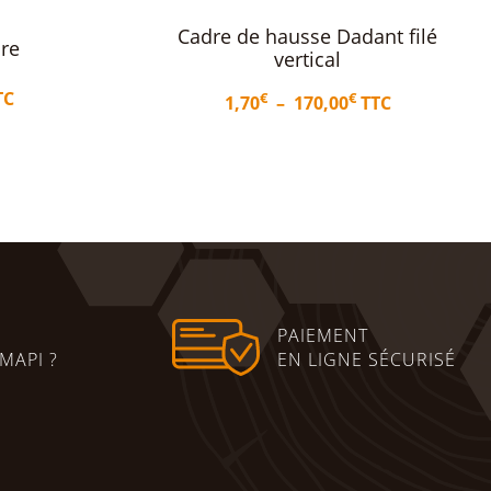
Dadant filé
Cadre de corps Dadant filé
al
& ciré
Plage
€
€
00
TTC
5,70
TTC
de
prix :
1,70€
ptions
Ajouter au panier
à
170,00€
PAIEMENT
MAPI ?
EN LIGNE SÉCURISÉ