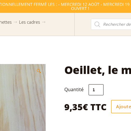
TIONNELLEMENT FERMÉ LES : - MERCREDI 12 AOÛT - MERCREDI 19
OUVERT !
Recherche
hettes
Les cadres
de
produits
Oeillet, le m
🔍
quantité
Quantité
de
Oeillet,
le
9,35
€
TTC
Ajoute
mille