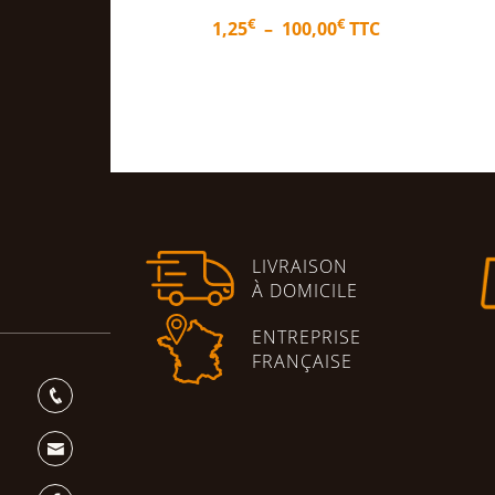
Plage
€
,00
TTC
€
2,71
TTC
de
prix :
1,25€
options
Ajouter au panier
à
100,00€
LIVRAISON
À DOMICILE
ENTREPRISE
FRANÇAISE