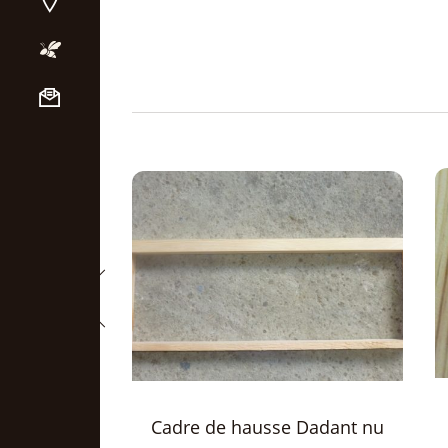
Pointe de semence, les 100
se Dadant nu
gr