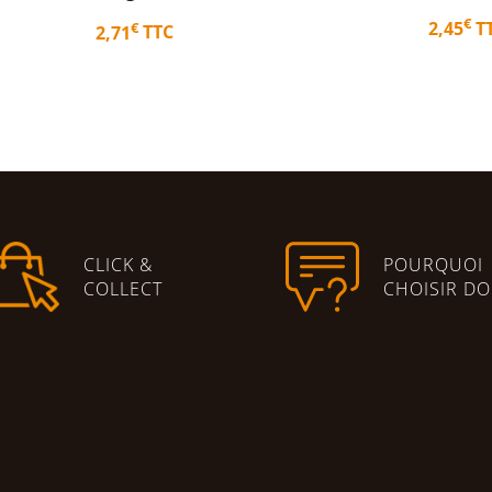
€
2,45
TTC
11,5
Ajouter au panier
Ajouter 
CLICK &
POURQUOI
COLLECT
CHOISIR DO