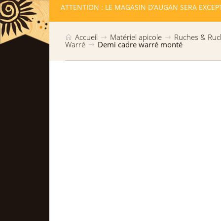
LLES RESTE
ATTENTION : LE MAGASIN D’AUGAN SERA EXCEP
Accueil
Matériel apicole
Ruches & Ruc
Warré
Demi cadre warré monté