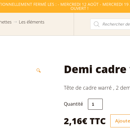
TIONNELLEMENT FERMÉ LES : - MERCREDI 12 AOÛT - MERCREDI 19
OUVERT !
Recherche
hettes
Les éléments
de
produits
Demi cadre
🔍
Tête de cadre warré , 2 de
quantité
Quantité
de
Demi
cadre
2,16
€
TTC
Ajoute
warré
monté