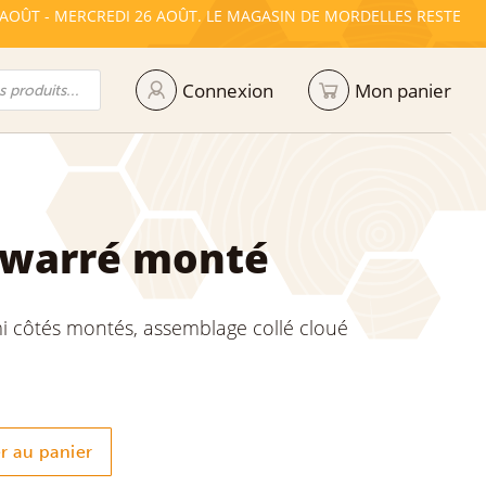
 AOÛT - MERCREDI 26 AOÛT. LE MAGASIN DE MORDELLES RESTE
Connexion
Mon panier
 warré monté
mi côtés montés, assemblage collé cloué
r au panier