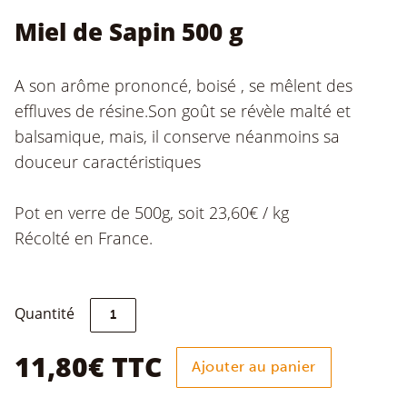
Miel de Sapin 500 g
A son arôme prononcé, boisé , se mêlent des
effluves de résine.Son goût se révèle malté et
balsamique, mais, il conserve néanmoins sa
douceur caractéristiques
Pot en verre de 500g, soit 23,60€ / kg
Récolté en France.
quantité
Quantité
de
Miel
de
11,80
€
TTC
Ajouter au panier
Sapin
500
g