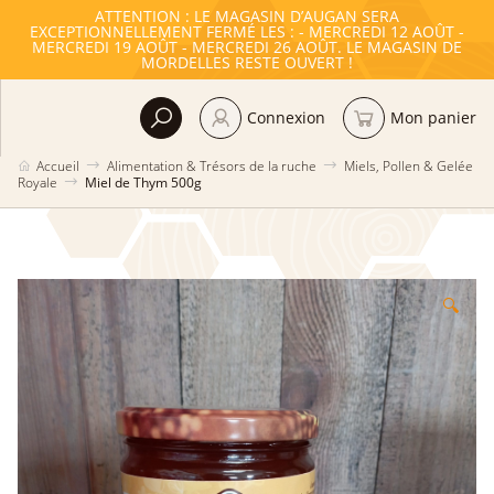
ATTENTION : LE MAGASIN D’AUGAN SERA
EXCEPTIONNELLEMENT FERMÉ LES : - MERCREDI 12 AOÛT -
MERCREDI 19 AOÛT - MERCREDI 26 AOÛT. LE MAGASIN DE
MORDELLES RESTE OUVERT !
Connexion
Mon panier
Accueil
Alimentation & Trésors de la ruche
Miels, Pollen & Gelée
Royale
Miel de Thym 500g
🔍