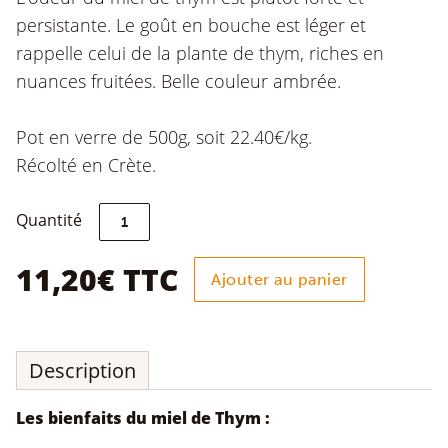
persistante. Le goût en bouche est léger et
rappelle celui de la plante de thym, riches en
nuances fruitées. Belle couleur ambrée.
Pot en verre de 500g, soit 22.40€/kg.
Récolté en Crète.
quantité
Quantité
de
Miel
de
11,20
€
TTC
Ajouter au panier
Thym
500g
Description
Les bienfaits du miel de Thym :