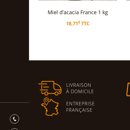
ance 1 kg
Miel de Garrigue 250g
€
C
4,80
TTC
nier
Ajouter au panier
LIVRAISON
À DOMICILE
ENTREPRISE
FRANÇAISE