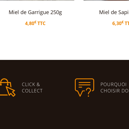
Miel de Sapin 250 g
Miel de Lava
€
€
6,30
TTC
5,50
T
Ajouter au panier
Ajouter au 
CLICK &
POURQUOI
COLLECT
CHOISIR DO