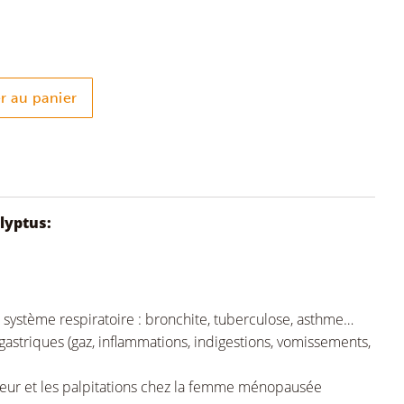
r au panier
lyptus:
du système respiratoire : bronchite, tuberculose, asthme…
astriques (gaz, inflammations, indigestions, vomissements,
leur et les palpitations chez la femme ménopausée