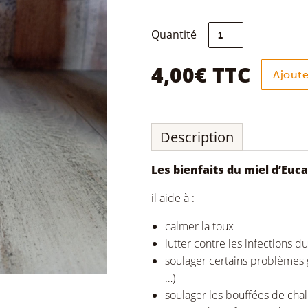
quantité
Quantité
de
Miel
d'Eucalyptus
4,00
€
TTC
Ajoute
250g
Description
Les bienfaits du miel d’Euca
il aide à :
calmer la toux
lutter contre les infections 
soulager certains problèmes g
…)
soulager les bouffées de cha