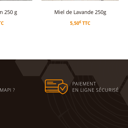
nde 250g
Miel d’acacia France 1 kg
€
TC
18,71
TTC
panier
Ajouter au panier
PAIEMENT
MAPI ?
EN LIGNE SÉCURISÉ