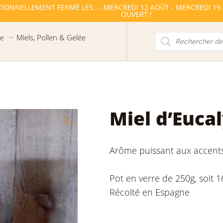
TIONNELLEMENT FERMÉ LES : - MERCREDI 12 AOÛT - MERCREDI 19
OUVERT !
Recherche
he
Miels, Pollen & Gelée
de
produits
Miel d’Euca
🔍
Arôme puissant aux accent
Pot en verre de 250g, soit 1
Récolté en Espagne