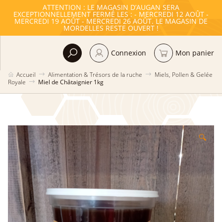
ATTENTION : LE MAGASIN D’AUGAN SERA
EXCEPTIONNELLEMENT FERMÉ LES : - MERCREDI 12 AOÛT -
MERCREDI 19 AOÛT - MERCREDI 26 AOÛT. LE MAGASIN DE
MORDELLES RESTE OUVERT !
Connexion
Mon panier
Accueil
Alimentation & Trésors de la ruche
Miels, Pollen & Gelée
Royale
Miel de Châtaignier 1kg
🔍