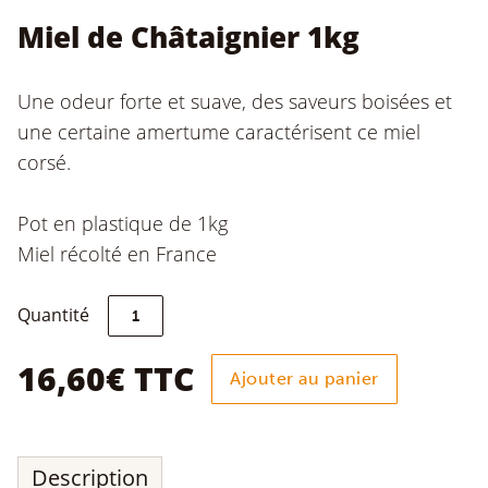
Miel de Châtaignier 1kg
Une odeur forte et suave, des saveurs boisées et
une certaine amertume caractérisent ce miel
corsé.
Pot en plastique de 1kg
Miel récolté en France
quantité
Quantité
de
Miel
de
16,60
€
TTC
Ajouter au panier
Châtaignier
1kg
Description