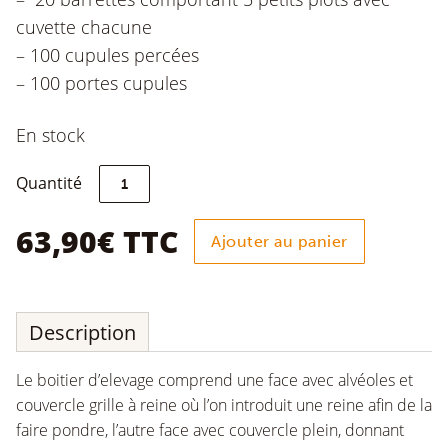
cuvette chacune
– 100 cupules percées
– 100 portes cupules
En stock
quantité
Quantité
de
Kit
d'élevage
63,90
€
TTC
Ajouter au panier
Kemp
avec
boîtier
Description
Le boitier d’elevage comprend une face avec alvéoles et
couvercle grille à reine où l’on introduit une reine afin de la
faire pondre, l’autre face avec couvercle plein, donnant