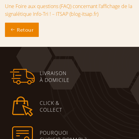
Une Foire aux questions (FAQ) concernant l’affichage de la
signalétique Info-Tri ! – ITSAP (blog-itsap.fr)
Retour
LIVRAISON
À DOMICILE
CLICK &
COLLECT
POURQUOI