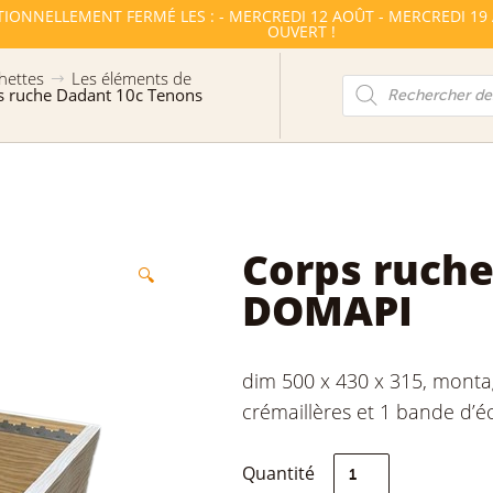
TIONNELLEMENT FERMÉ LES : - MERCREDI 12 AOÛT - MERCREDI 19
OUVERT !
hettes
Les éléments de
Recherche
s ruche Dadant 10c Tenons
de
produits
Corps ruche
🔍
DOMAPI
dim 500 x 430 x 315, monta
crémaillères et 1 bande d’
quantité
Quantité
de