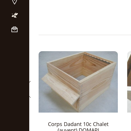
c Chalet
Corps ruchette Dadant 6c
MAPI
DOMAPI