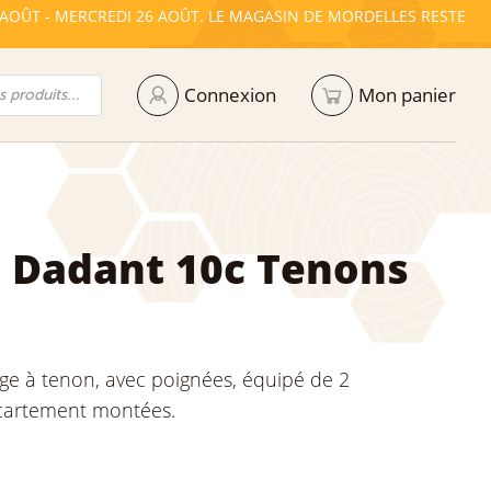
 AOÛT - MERCREDI 26 AOÛT. LE MAGASIN DE MORDELLES RESTE
Connexion
Mon panier
 Dadant 10c Tenons
ge à tenon, avec poignées, équipé de 2
écartement montées.