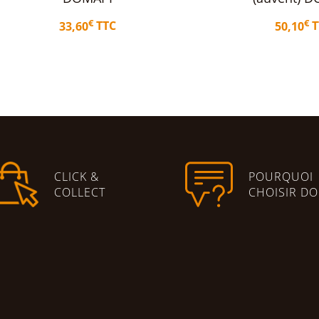
€
38,50
€
50,10
TTC
Ajouter au panier
Ajouter au 
CLICK &
POURQUOI
COLLECT
CHOISIR DO