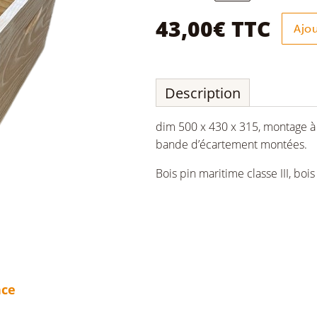
Corps
ruche
43,00
€
TTC
Ajou
Dadant
10c
Tenons
DOMAPI
Description
dim 500 x 430 x 315, montage à 
bande d’écartement montées.
Bois pin maritime classe III, bois
nce