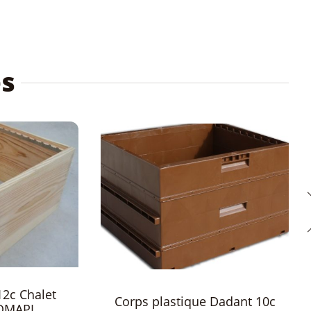
és
Corps Dadant 10c Chalet
 Dadant 10c
(auvent) DOMAPI