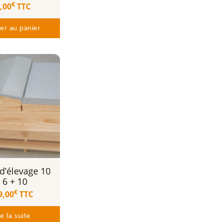
€
,00
TTC
er au panier
d’élevage 10
 6 + 10
€
9,00
TTC
re la suite