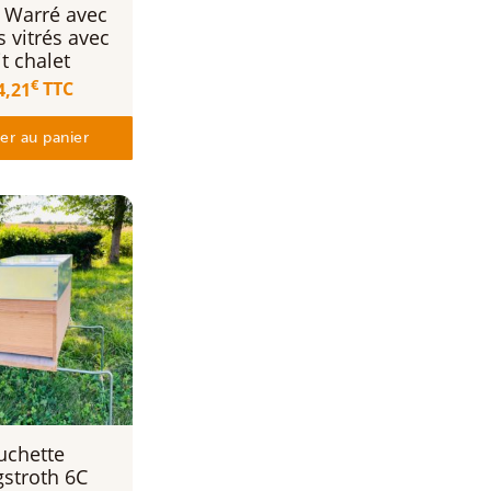
 Warré avec
s vitrés avec
it chalet
€
4,21
TTC
er au panier
uchette
gstroth 6C