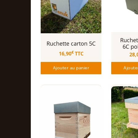
Ruchet
Ruchette carton 5C
6C po
€
16,90
TTC
28,
Ajouter au panier
Ajoute