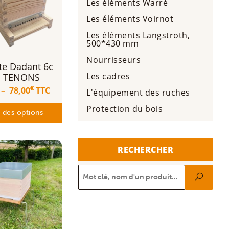
Les éléments Warré
Les éléments Voirnot
Les éléments Langstroth,
Ce
500*430 mm
produit
a
Nourrisseurs
plusieurs
te Dadant 6c
variations.
Les cadres
 TENONS
Les
options
Plage
€
–
78,00
TTC
L'équipement des ruches
peuvent
de
être
prix :
Protection du bois
choisies
69,00€
 des options
sur
à
la
78,00€
page
du
RECHERCHER
produit