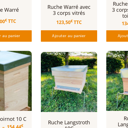
Ruche
Ruche Warré avec
e Warré
3 corp
3 corps vitrés
to
€
,00
TTC
€
123,50
TTC
13
r au panier
Ajouter au panier
Ajout
Ce
produit
a
plusieurs
R
oirnot 10 C
variations.
Ruche Langstroth
Lan
Les
Plage
€
–
154,44