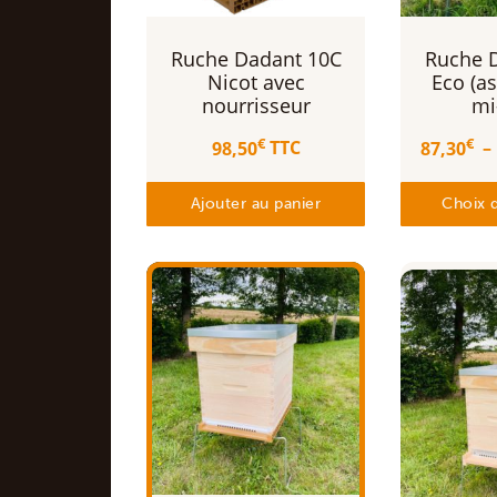
Ruche Dadant 10C
Ruche 
Nicot avec
Eco (a
nourrisseur
mi
€
€
98,50
TTC
87,30
–
Ajouter au panier
Choix 
Ce