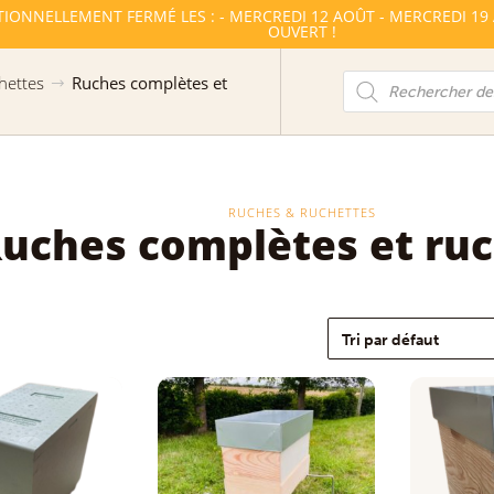
OÛT - MERCREDI 19 AOÛT - MERCREDI 26 AOÛT. LE MAGASIN DE M
Recherche
hettes
Ruches complètes et
de
produits
RUCHES & RUCHETTES
uches complètes et ru