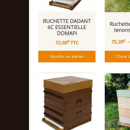
RUCHETTE DADANT
Ruchett
6C ESSENTIELLE
tenon
DOMAPI
€
75,20
€
72,00
TTC
Ajouter au panier
Choix 