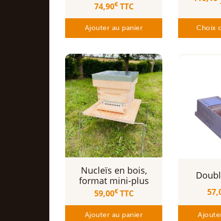
€
74,90
TTC
Ajouter au panier
Choix 
Nucleïs en bois,
Doubl
format mini-plus
57,
€
59,00
TTC
Ajouter au panier
Ajoute