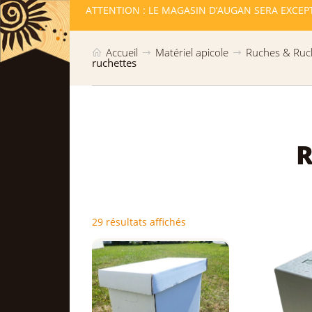
AUGAN SERA EXCEPTIONNELLEMENT FERMÉ LES : - MERCREDI 12 A
OUVERT !
Accueil
Matériel apicole
Ruches & Ruc
ruchettes
R
29 résultats affichés