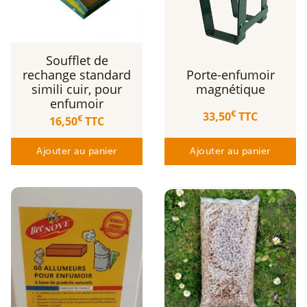
Soufflet de
rechange standard
Porte-enfumoir
simili cuir, pour
magnétique
enfumoir
€
33,50
TTC
€
16,50
TTC
Ajouter au panier
Ajouter au panier