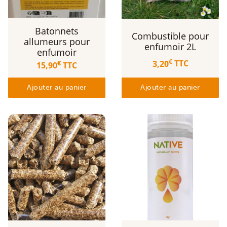
Batonnets
Combustible pour
allumeurs pour
enfumoir 2L
enfumoir
€
3,20
TTC
€
15,90
TTC
Ajouter au panier
Ajouter au panier