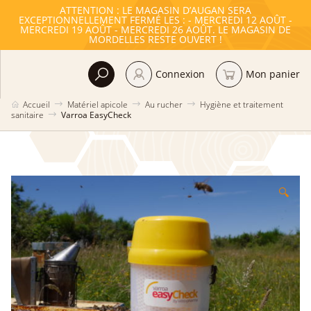
ATTENTION : LE MAGASIN D’AUGAN SERA
EXCEPTIONNELLEMENT FERMÉ LES : - MERCREDI 12 AOÛT -
MERCREDI 19 AOÛT - MERCREDI 26 AOÛT. LE MAGASIN DE
MORDELLES RESTE OUVERT !
Connexion
Mon panier
Accueil
Matériel apicole
Au rucher
Hygiène et traitement
sanitaire
Varroa EasyCheck
🔍