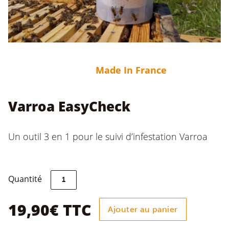
Made In France
Varroa EasyCheck
Un outil 3 en 1 pour le suivi d’infestation Varroa
quantité
Quantité
de
Varroa
EasyCheck
19,90
€
TTC
Ajouter au panier