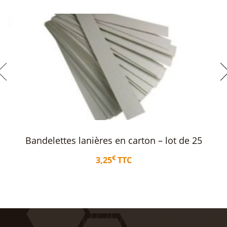
Sublimateur OXALIKA PREMIUM
€
199,20
TTC
Lire la suite