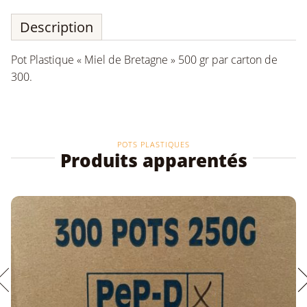
500
gr
Description
par
carton
de
Pot Plastique « Miel de Bretagne » 500 gr par carton de
300
300.
POTS PLASTIQUES
Produits apparentés