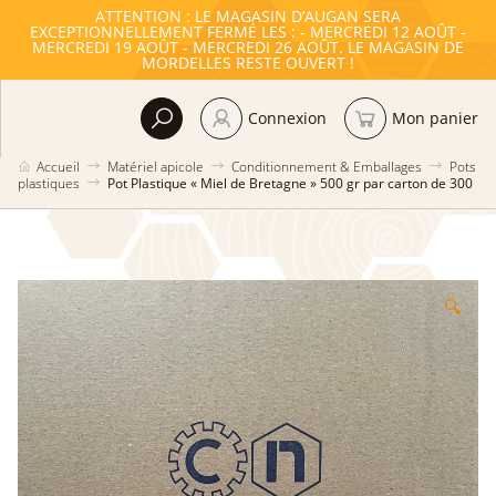
ATTENTION : LE MAGASIN D’AUGAN SERA
EXCEPTIONNELLEMENT FERMÉ LES : - MERCREDI 12 AOÛT -
MERCREDI 19 AOÛT - MERCREDI 26 AOÛT. LE MAGASIN DE
MORDELLES RESTE OUVERT !
Connexion
Mon panier
Accueil
Matériel apicole
Conditionnement & Emballages
Pots
plastiques
Pot Plastique « Miel de Bretagne » 500 gr par carton de 300
🔍