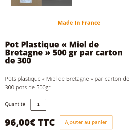
Made In France
Pot Plastique « Miel de
Bretagne » 500 gr par carton
de 300
Pots plastique « Miel de Bretagne » par carton de
300 pots de 500gr
quantité
Quantité
de
Pot
Plastique
96,00
€
TTC
Ajouter au panier
"Miel
de
Bretagne"