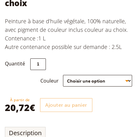
choix
Peinture à base d’huile végétale, 100% naturelle,
avec pigment de couleur inclus couleur au choix.
Contenance :1 L
Autre contenance possible sur demande : 2.5L
quantité
Quantité
de
Peinture
Naturelle
Couleur
couleur
au
choix
À partir de
20,72
€
Ajouter au panier
Description