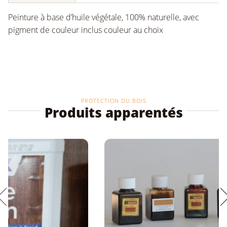
Peinture à base d’huile végétale, 100% naturelle, avec
pigment de couleur inclus couleur au choix
PROTECTION DU BOIS
Produits apparentés
Ce
produit
a
plusieurs
variations.
Les
options
peuvent
être
choisies
sur