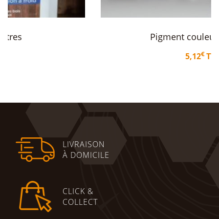
la
page
du
produit
Pigment couleur au choix
€
5,12
TTC
Choix des options
LIVRAISON
À DOMICILE
CLICK &
COLLECT