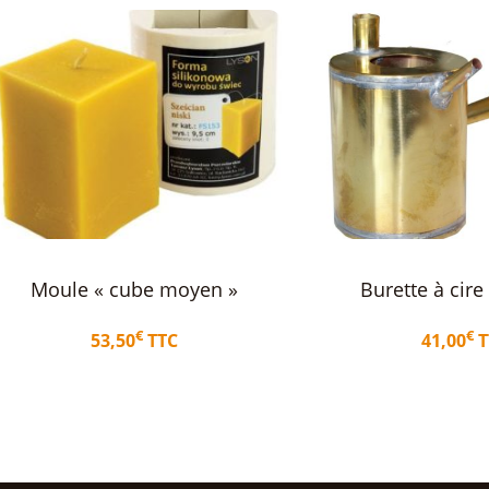
Moule à
Burette à cire en laiton
€
41,00
TTC
Ajouter au panier
Ajo