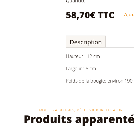
quantité
Quantité
de
Moule
58,70
€
TTC
Ajou
"Etoile
soleil"
Description
Hauteur : 12 cm
Largeur : 5 cm
Poids de la bougie: environ 190 
MOULES À BOUGIES, MÈCHES & BURETTE À CIRE
Produits apparent