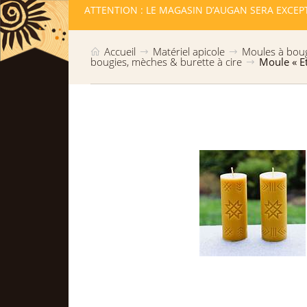
LLES RESTE
ATTENTION : LE MAGASIN D’AUGAN SERA EXCEP
Accueil
Matériel apicole
Moules à boug
bougies, mèches & burette à cire
Moule « Et