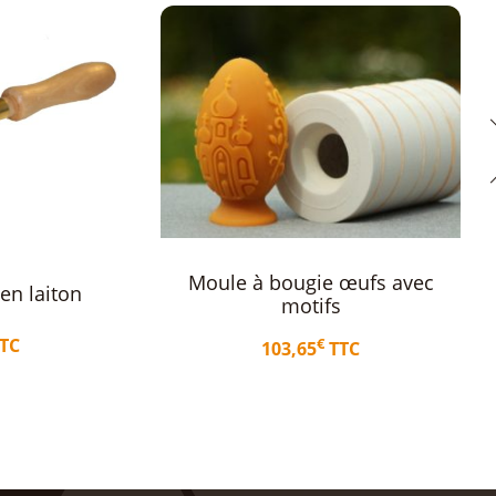
 bougie œufs avec
Moule à bougie Madone
motifs
avec Enfant
€
€
103,65
TTC
78,20
TTC
uter au panier
Ajouter au panier