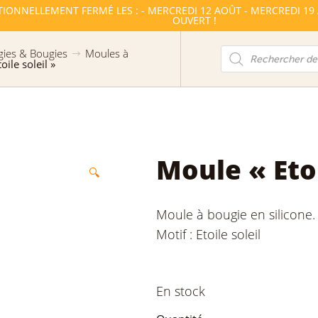
TIONNELLEMENT FERMÉ LES : - MERCREDI 12 AOÛT - MERCREDI 19
OUVERT !
Recherche
ies & Bougies
Moules à
de
oile soleil »
produits
Moule « Etoi
🔍
Moule à bougie en silicone.
Motif : Etoile soleil
En stock