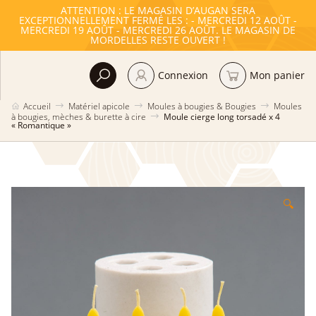
ATTENTION : LE MAGASIN D’AUGAN SERA
EXCEPTIONNELLEMENT FERMÉ LES : - MERCREDI 12 AOÛT -
MERCREDI 19 AOÛT - MERCREDI 26 AOÛT. LE MAGASIN DE
MORDELLES RESTE OUVERT !
Connexion
Mon panier
Accueil
Matériel apicole
Moules à bougies & Bougies
Moules
à bougies, mèches & burette à cire
Moule cierge long torsadé x 4
« Romantique »
🔍