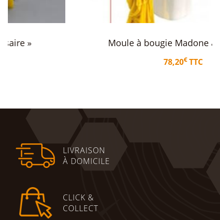
Moule à bougie Madone avec Enfant
€
78,20
TTC
Ajouter au panier
LIVRAISON
À DOMICILE
CLICK &
COLLECT