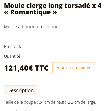
Moule cierge long torsadé x 4
« Romantique »
Moule à bougie en silicone.
En stock
quantité
Quantité
de
Moule
121,40
€
TTC
Ajouter au panier
cierge
long
torsadé
x
4
Description
"Romantique"
Taille de la bougie : 24 cm de haut x 2,2 cm de large.