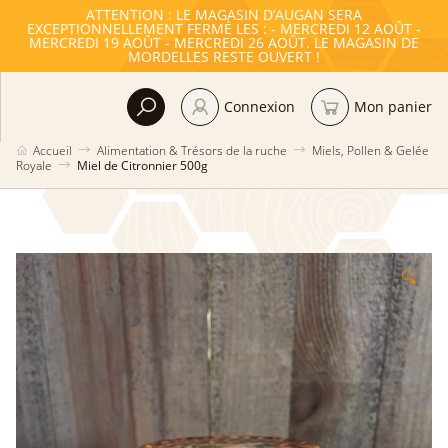
ATTENTION : LE MAGASIN D’AUGAN SERA
EXCEPTIONNELLEMENT FERMÉ LES : - MERCREDI 12 AOÛT -
MERCREDI 19 AOÛT - MERCREDI 26 AOÛT. LE MAGASIN DE
MORDELLES RESTE OUVERT !
Connexion
Mon panier
Accueil
Alimentation & Trésors de la ruche
Miels, Pollen & Gelée
Royale
Miel de Citronnier 500g
🔍