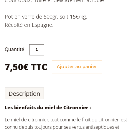
Pot en verre de 500gr, soit 15€/kg.
Récolté en Espagne.
quantité
Quantité
de
Miel
de
7,50
€
TTC
Ajouter au panier
Citronnier
500g
Description
Les bienfaits du miel de Citronnier
:
Le miel de citronnier, tout comme le fruit du citronnier, est
connu depuis toujours pour ses vertus antiseptiques et