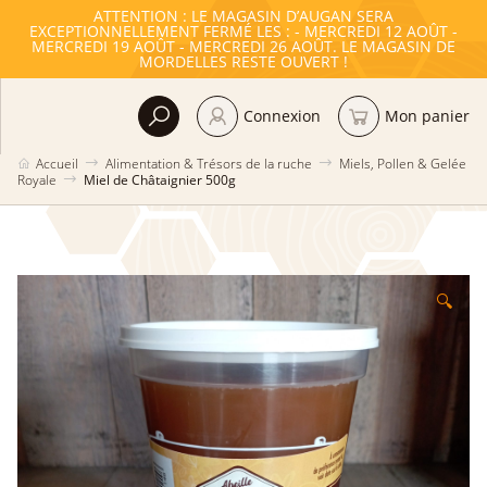
ATTENTION : LE MAGASIN D’AUGAN SERA
EXCEPTIONNELLEMENT FERMÉ LES : - MERCREDI 12 AOÛT -
MERCREDI 19 AOÛT - MERCREDI 26 AOÛT. LE MAGASIN DE
MORDELLES RESTE OUVERT !
Connexion
Mon panier
Accueil
Alimentation & Trésors de la ruche
Miels, Pollen & Gelée
Royale
Miel de Châtaignier 500g
🔍