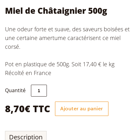
Miel de Châtaignier 500g
Une odeur forte et suave, des saveurs boisées et
une certaine amertume caractérisent ce miel
corsé.
Pot en plastique de 500g. Soit 17,40 € le kg
Récolté en France
quantité
Quantité
de
Miel
de
8,70
€
TTC
Ajouter au panier
Châtaignier
500g
Description