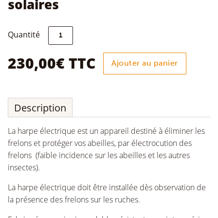
solaires
quantité
Quantité
de
Harpe
électrique
230,00
€
TTC
Ajouter au panier
anti-
frelons
autonome
avec
panneaux
Description
solaires
La harpe électrique est un appareil destiné à éliminer les
frelons et protéger vos abeilles, par électrocution des
frelons (faible incidence sur les abeilles et les autres
insectes).
La harpe électrique doit être installée dès observation de
la présence des frelons sur les ruches.