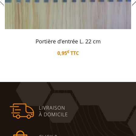
Portière d’entrée Nicot blanche 1
€
1,20
TTC
Ajouter au panier
LIVRAISON
À DOMICILE