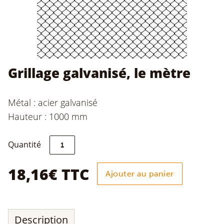
Grillage galvanisé, le mètre
Métal : acier galvanisé
Hauteur : 1000 mm
quantité
Quantité
de
Grillage
galvanisé,
18,16
€
TTC
Ajouter au panier
le
mètre
Description