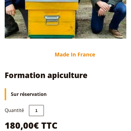
Made In France
Formation apiculture
Sur réservation
quantité
Quantité
de
Formation
180,00
€
TTC
apiculture