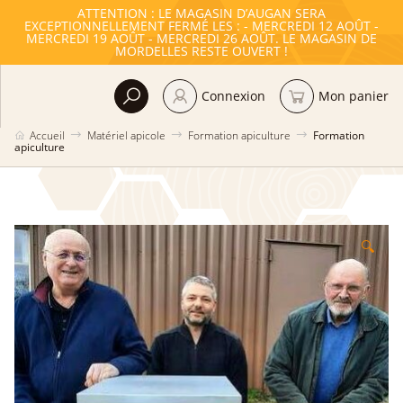
ATTENTION : LE MAGASIN D’AUGAN SERA
EXCEPTIONNELLEMENT FERMÉ LES : - MERCREDI 12 AOÛT -
MERCREDI 19 AOÛT - MERCREDI 26 AOÛT. LE MAGASIN DE
MORDELLES RESTE OUVERT !
Connexion
Mon panier
Accueil
Matériel apicole
Formation apiculture
Formation
apiculture
🔍