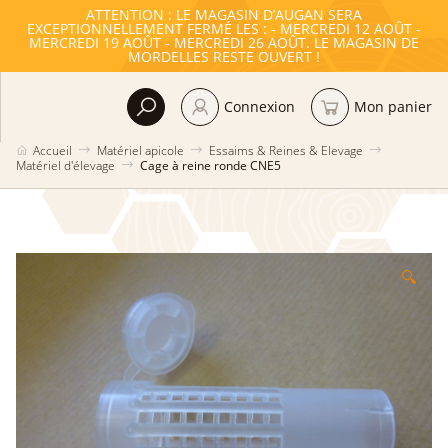
ATTENTION : LE MAGASIN D’AUGAN SERA
EXCEPTIONNELLEMENT FERMÉ LES : - MERCREDI 12 AOÛT -
MERCREDI 19 AOÛT - MERCREDI 26 AOÛT. LE MAGASIN DE
MORDELLES RESTE OUVERT !
Connexion
Mon panier
Accueil
Matériel apicole
Essaims & Reines & Elevage
Matériel d'élevage
Cage à reine ronde CNE5
🔍