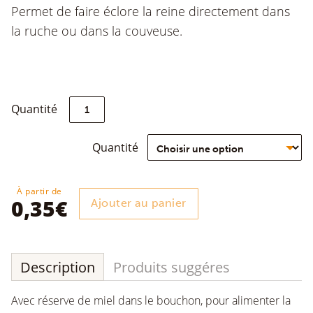
Permet de faire éclore la reine directement dans
la ruche ou dans la couveuse.
quantité
Quantité
de
Cage
à
Quantité
reine
ronde
CNE5
À partir de
0,35
€
Ajouter au panier
Description
Produits suggéres
Avec réserve de miel dans le bouchon, pour alimenter la