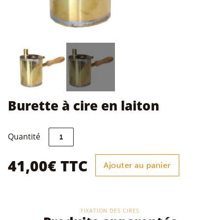
Burette à cire en laiton
quantité
Quantité
de
Burette
à
41,00
€
TTC
Ajouter au panier
cire
en
laiton
FIXATION DES CIRES