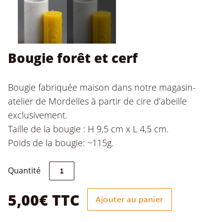
Bougie forêt et cerf
Bougie fabriquée maison dans notre magasin-
atelier de Mordelles à partir de cire d’abeille
exclusivement.
Taille de la bougie : H 9,5 cm x L 4,5 cm.
Poids de la bougie: ~115g.
quantité
Quantité
de
Bougie
forêt
5,00
€
TTC
Ajouter au panier
et
cerf