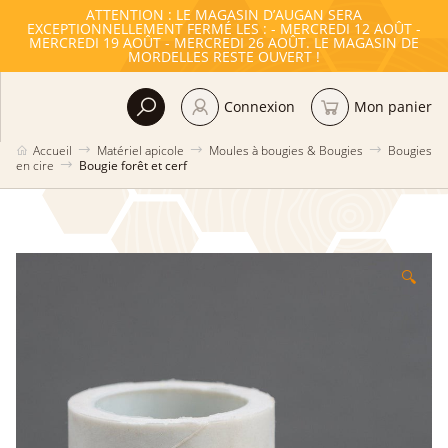
ATTENTION : LE MAGASIN D’AUGAN SERA
EXCEPTIONNELLEMENT FERMÉ LES : - MERCREDI 12 AOÛT -
MERCREDI 19 AOÛT - MERCREDI 26 AOÛT. LE MAGASIN DE
MORDELLES RESTE OUVERT !
Connexion
Mon panier
Accueil
Matériel apicole
Moules à bougies & Bougies
Bougies
en cire
Bougie forêt et cerf
🔍