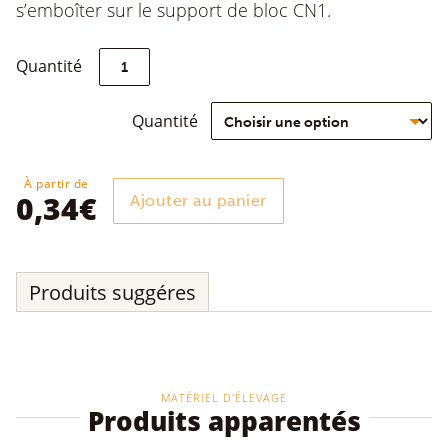
s’emboîter sur le support de bloc CN1.
quantité
Quantité
de
Bloc
pour
Quantité
cellule
naturelle
CNE7
À partir de
0,34
€
Ajouter au panier
Produits suggéres
MATÉRIEL D'ÉLEVAGE
Produits apparentés