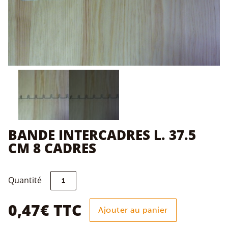
BANDE INTERCADRES L. 37.5
CM 8 CADRES
quantité
Quantité
de
BANDE
INTERCADRES
0,47
€
TTC
Ajouter au panier
L.
37.5