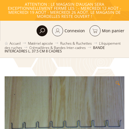
ATTENTION : LE MAGASIN D’AUGAN SERA
EXCEPTIONNELLEMENT FERMÉ LES : - MERCREDI 12 AOÛT -
MERCREDI 19 AOÛT - MERCREDI 26 AOÛT. LE MAGASIN DE
MORDELLES RESTE OUVERT !
Connexion
Mon panier
Accueil
Matériel apicole
Ruches & Ruchettes
L'équipement
des ruches
Crémaillères & Bandes Inter-cadres
BANDE
INTERCADRES L. 37.5 CM 8 CADRES
🔍