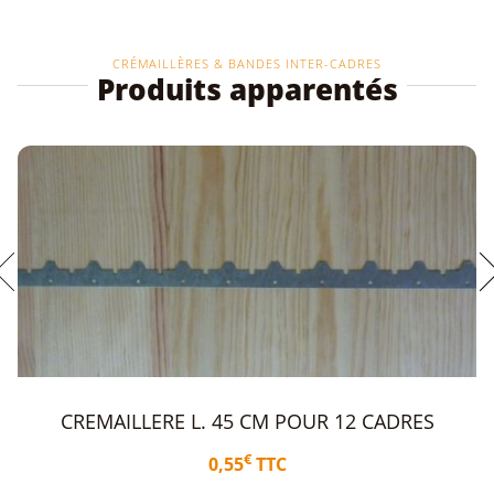
CM
8
CADRES
CRÉMAILLÈRES & BANDES INTER-CADRES
Produits apparentés
 CADRES
BANDE INTERCADRES L. 37.5 CM 1
€
0,47
TTC